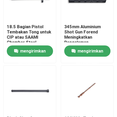
Tur Pabrik
18.5 Bagian Pistol
345mm Aluminium
Kontrol Kualitas
Tembakan Tong untuk
Shot Gun Forend
CIP atau SAAMI
Meningkatkan
Chamber Steel
Pengalaman
Konstruksi
Menembak Ringan
Hubungi Kami
mengirimkan
mengirimkan
permintaan
permintaan
Berita
Minta Kutipan
Senapan Aksi Pompa
Senapan Semi Otomatis