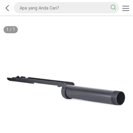
1
/
1