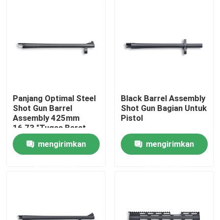
Panjang Optimal Steel
Black Barrel Assembly
Shot Gun Barrel
Shot Gun Bagian Untuk
Assembly 425mm
Pistol
16,73 "Tugas Berat
mengirimkan
mengirimkan
Rumah
permintaan
permintaan
Produk
Tentang Kami