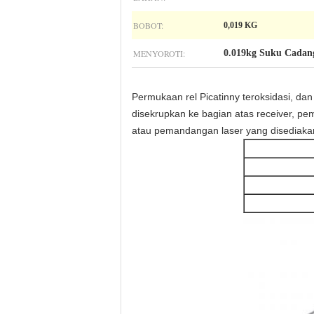
BOBOT:
0,019 KG
MENYOROTI:
0.019kg Suku Cadang
Permukaan rel Picatinny teroksidasi, d
disekrupkan ke bagian atas receiver, p
atau pemandangan laser yang disediaka