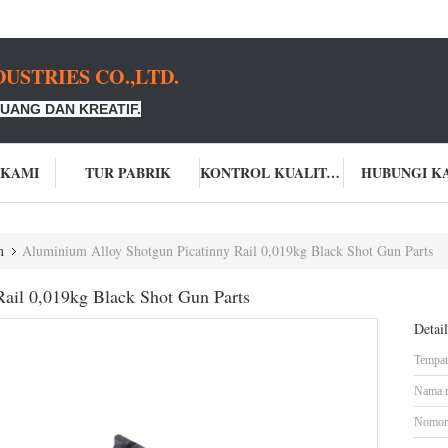
USTRIES CO.,LTD.
UANG DAN KREATIF.
 KAMI
TUR PABRIK
KONTROL KUALITAS
HUBUNGI K
n
Aluminium Alloy Shotgun Picatinny Rail 0,019kg Black Shot Gun Parts
ail 0,019kg Black Shot Gun Parts
Detai
Tempat 
Nama 
Nomor