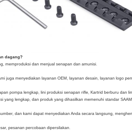
aan dagang?
g, memproduksi dan menjual senapan dan amunisi.
kami juga menyediakan layanan OEM, layanan desain, layanan logo pem
apan pompa lengkap, lini produksi senapan rifle, Kartrid berburu dan l
ksi yang lengkap, dan produk yang dihasilkan memenuhi standar SAAMI
sumber, dan kami dapat menyediakan Anda secara langsung, menghem
ar, pesanan percobaan dipersilakan.