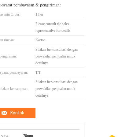
t-syarat pembayaran & pengiriman:
tas min Order:
1 Per
Please consult the sales
representative for details
n rincian:
Karton
Silakan berkonsultasi dengan
pengiriman:
perwakilan penjualan untuk
detailnya
-syarat pembayaran:
T/T
Silakan berkonsultasi dengan
diakan kemampuan:
perwakilan penjualan untuk
detailnya
Kontak
GNYA:
78mm