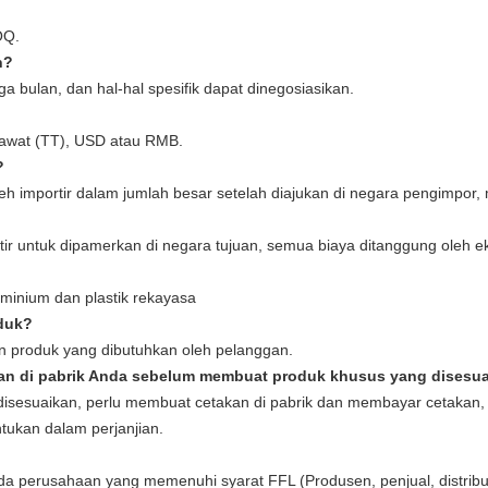
OQ.
n?
a bulan, dan hal-hal spesifik dapat dinegosiasikan.
kawat (TT), USD atau RMB.
?
 oleh importir dalam jumlah besar setelah diajukan di negara pengimpo
tir untuk dipamerkan di negara tujuan, semua biaya ditanggung oleh ek
minium dan plastik rekayasa
duk?
n produk yang dibutuhkan oleh pelanggan.
kan di pabrik Anda sebelum membuat produk khusus yang disesu
sesuaikan, perlu membuat cetakan di pabrik dan membayar cetakan,
tukan dalam perjanjian.
a perusahaan yang memenuhi syarat FFL (Produsen, penjual, distribut