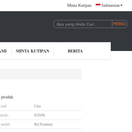
Minta Kutipan
Indonesian
AMI
MINTA KUTIPAN
BERITA
l produk:
asal:
Cina
merek:
HAWK
 model:
Rel Picatinny