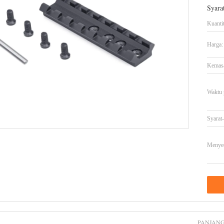
Syara
Kuanti
Harga:
Kemasa
Waktu 
Syarat
Menye
PANJAN