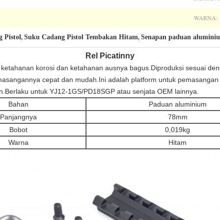
WARNA:
 Pistol
Suku Cadang Pistol Tembakan Hitam
Senapan paduan aluminiu
,
,
Rel Picatinny
an ketahanan korosi dan ketahanan ausnya bagus.Diproduksi sesuai de
emasangannya cepat dan mudah.Ini adalah platform untuk pemasangan
n.Berlaku untuk YJ12-1GS/PD18SGP atau senjata OEM lainnya.
Bahan
Paduan aluminium
Panjangnya
78mm
Bobot
0,019kg
Warna
Hitam