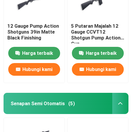
Amunisi Senapan
12 Gauge Pump Action
5 Putaran Majalah 12
Shotguns 39in Matte
Gauge CCVT12
Aksesoris Senjata
Black Finishing
Shotgun Pump Action
Gun
Optik Senjata
Harga terbaik
Harga terbaik
Hubungi kami
Hubungi kami
Senapan Semi Otomatis
(5)