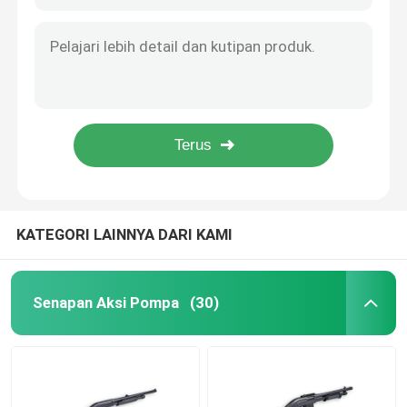
0,003kg Sikat Pistol Kecil Untuk Aksesoris Pistol 6mm Debu Mengambang
6mm Rayon Gun Brush Gun Aksesoris 0,008kg Untuk Menghapus Lampiran
Senapan Pertahanan Rumah
5mm Gun Wrench 0,019kg Aksesoris Pistol Untuk Melepaskan Sekrup Allen
0.045kg Multi Fungsional Gun Wrench Gun Aksesoris Untuk Shotgun Choke
Senapan Taktis
0.144kg Red Handle Gun Wrench Gun Accessory Untuk Memperbaiki Shotgun
0,028kg Gun Oiler Polyester Gun Aksesoris Botol Transparan
Senapan Aksi Baut
12Ga Shot Gun Tool Kit 0.34kg Aksesoris Pistol 190 X 80 X 40mm
Senapan Semi Otomatis
KATEGORI LAINNYA DARI KAMI
Senapan Atas Dan Bawah
Senapan Aksi Pompa
(30)
Senapan Tembakan Tunggal
Bagian Senjata Tembakan