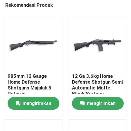
Rekomendasi Produk
985mm 12 Gauge
12 Ga 3.6kg Home
Home Defense
Defense Shotgun Semi
Shotguns Majalah 5
Automatic Matte
Rumah
Putaran
Black Surface
mengirimkan
mengirimkan
Produk
permintaan
permintaan
Tentang Kami