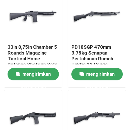
Tur Pabrik
Kontrol Kualitas
33in 0,75in Chamber 5
PD18SGP 470mm
Rounds Magazine
3.75kg Senapan
Hubungi Kami
Tactical Home
Pertahanan Rumah
Defense Shotgun Safe
Taktis 12 Gauge
Berita
mengirimkan
mengirimkan
permintaan
permintaan
Minta Kutipan
Senapan Aksi Pompa
Senapan Semi Otomatis