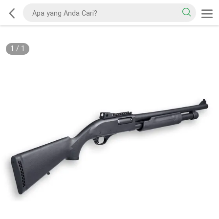
1
/
1