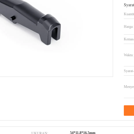
Syara
Kuanti
Harga:
Kemasa
Waktu 
Syarat
Menye
UKURAN:
54*11.8*16.5mm