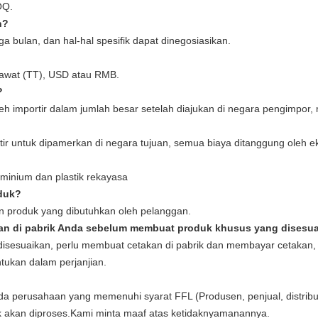
OQ.
n?
a bulan, dan hal-hal spesifik dapat dinegosiasikan.
kawat (TT), USD atau RMB.
?
 oleh importir dalam jumlah besar setelah diajukan di negara pengimpo
tir untuk dipamerkan di negara tujuan, semua biaya ditanggung oleh ek
minium dan plastik rekayasa
duk?
n produk yang dibutuhkan oleh pelanggan.
kan di pabrik Anda sebelum membuat produk khusus yang disesu
sesuaikan, perlu membuat cetakan di pabrik dan membayar cetakan,
tukan dalam perjanjian.
a perusahaan yang memenuhi syarat FFL (Produsen, penjual, distribut
dak akan diproses.Kami minta maaf atas ketidaknyamanannya.