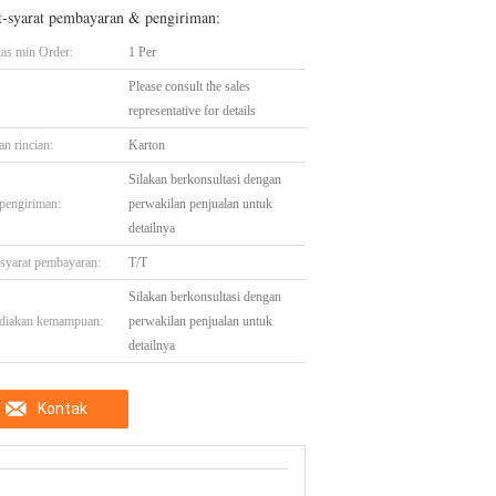
t-syarat pembayaran & pengiriman:
tas min Order:
1 Per
Please consult the sales
representative for details
n rincian:
Karton
Silakan berkonsultasi dengan
pengiriman:
perwakilan penjualan untuk
detailnya
-syarat pembayaran:
T/T
Silakan berkonsultasi dengan
diakan kemampuan:
perwakilan penjualan untuk
detailnya
Kontak