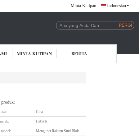
Minta Kutipan
Indonesian
AMI
MINTA KUTIPAN
BERITA
l produk:
asal:
Cina
merek:
HAWK
 model:
Mengunci Rakitan Stud Blok