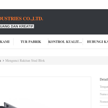
USTRIES CO.,LTD.
UANG DAN KREATIF.
 KAMI
TUR PABRIK
KONTROL KUALITAS
HUBUNGI K
n
Mengunci Rakitan Stud Blok
Detai
Tempat 
Nama 
Nomor