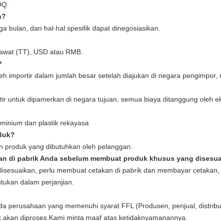
OQ.
n?
a bulan, dan hal-hal spesifik dapat dinegosiasikan.
kawat (TT), USD atau RMB.
?
 oleh importir dalam jumlah besar setelah diajukan di negara pengimpo
tir untuk dipamerkan di negara tujuan, semua biaya ditanggung oleh ek
minium dan plastik rekayasa
duk?
n produk yang dibutuhkan oleh pelanggan.
kan di pabrik Anda sebelum membuat produk khusus yang disesu
sesuaikan, perlu membuat cetakan di pabrik dan membayar cetakan,
tukan dalam perjanjian.
a perusahaan yang memenuhi syarat FFL (Produsen, penjual, distribut
dak akan diproses.Kami minta maaf atas ketidaknyamanannya.