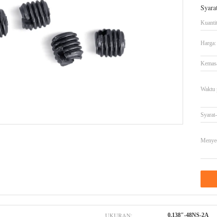
Syara
Kuanti
Harga:
Kemasa
Waktu 
Syarat
Menye
UKURAN:
0.138″-48NS-2A