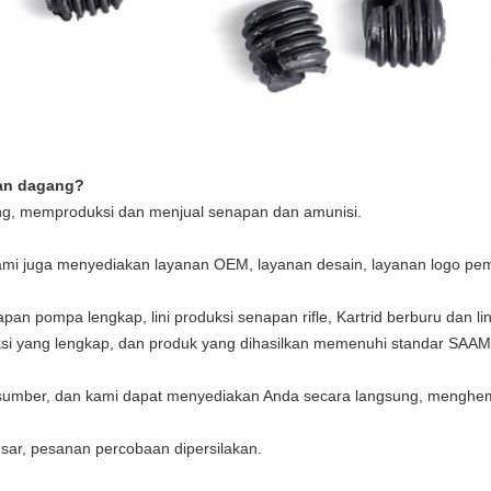
aan dagang?
g, memproduksi dan menjual senapan dan amunisi.
kami juga menyediakan layanan OEM, layanan desain, layanan logo pem
apan pompa lengkap, lini produksi senapan rifle, Kartrid berburu dan l
ksi yang lengkap, dan produk yang dihasilkan memenuhi standar SAAMI
sumber, dan kami dapat menyediakan Anda secara langsung, menghem
ar, pesanan percobaan dipersilakan.