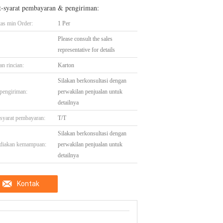
t-syarat pembayaran & pengiriman:
tas min Order:
1 Per
Please consult the sales
representative for details
n rincian:
Karton
Silakan berkonsultasi dengan
pengiriman:
perwakilan penjualan untuk
detailnya
-syarat pembayaran:
T/T
Silakan berkonsultasi dengan
diakan kemampuan:
perwakilan penjualan untuk
detailnya
Kontak