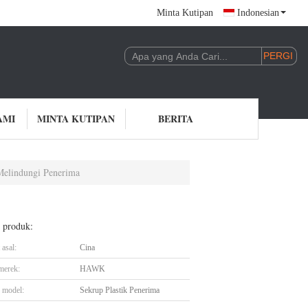
Minta Kutipan
Indonesian
AMI
MINTA KUTIPAN
BERITA
Melindungi Penerima
l produk:
asal:
Cina
merek:
HAWK
 model:
Sekrup Plastik Penerima