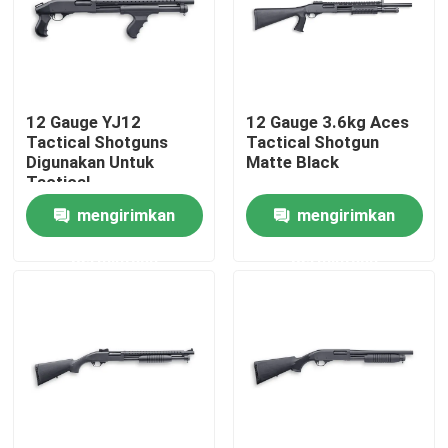
Tur Pabrik
Kontrol Kualitas
12 Gauge YJ12
12 Gauge 3.6kg Aces
Tactical Shotguns
Tactical Shotgun
Digunakan Untuk
Matte Black
Tactical
Hubungi Kami
mengirimkan
mengirimkan
Berita
permintaan
permintaan
Minta Kutipan
Senapan Aksi Pompa
Senapan Semi Otomatis