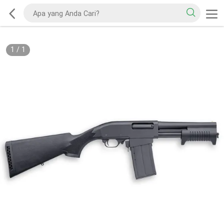
1
/
1