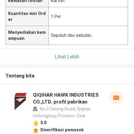
Kemasan rincian
Karton.
Kuantitas min Ord
1 Per
er
Menyediakan kem
Sepuluh ribu sebulan.
ampuan
Lihat Lebih
Tentang kita
QIQIHAR HAWK INDUSTRIES
CO.,LTD. profil pabrikan
No.3 Delong Road, Qiqihar,
Heilongjiang Province ,Cina
5.0
Diverifikasi pemasok