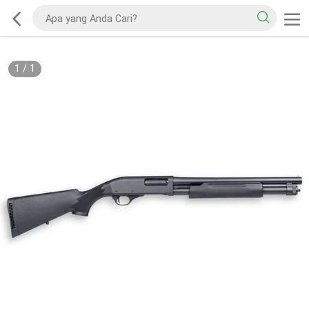
1
/
1