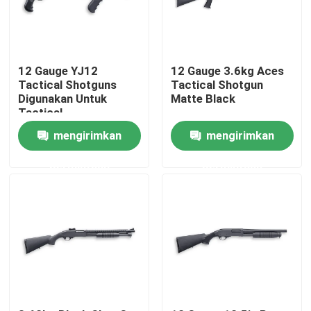
Tur Pabrik
12 Gauge YJ12
12 Gauge 3.6kg Aces
Kontrol Kualitas
Tactical Shotguns
Tactical Shotgun
Digunakan Untuk
Matte Black
Tactical
Hubungi Kami
mengirimkan
mengirimkan
permintaan
permintaan
Berita
Minta Kutipan
Senapan Aksi Pompa
Senapan Semi Otomatis