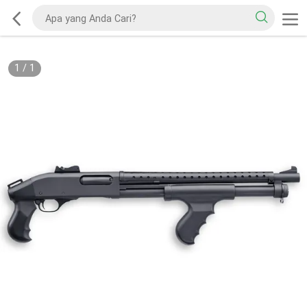
1
/
1