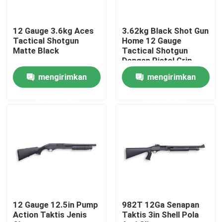
Tur Pabrik
12 Gauge 3.6kg Aces
3.62kg Black Shot Gun
Tactical Shotgun
Home 12 Gauge
Matte Black
Tactical Shotgun
Kontrol Kualitas
Dengan Pistol Grip
mengirimkan
mengirimkan
Hubungi Kami
permintaan
permintaan
Berita
Minta Kutipan
Senapan Aksi Pompa
12 Gauge 12.5in Pump
982T 12Ga Senapan
Action Taktis Jenis
Taktis 3in Shell Pola
Senapan Semi Otomatis